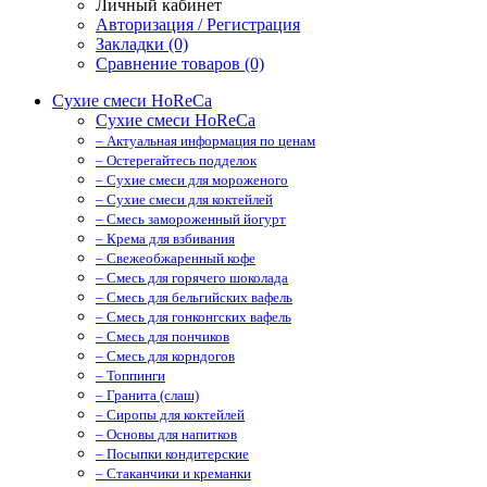
Личный кабинет
Авторизация / Регистрация
Закладки (0)
Сравнение товаров (0)
Сухие смеси HoReCa
Сухие смеси HoReCa
– Актуальная информация по ценам
– Остерегайтесь подделок
– Сухие смеси для мороженого
– Сухие смеси для коктейлей
– Смесь замороженный йогурт
– Крема для взбивания
– Свежеобжаренный кофе
– Смесь для горячего шоколада
– Смесь для бельгийских вафель
– Смесь для гонконгских вафель
– Смесь для пончиков
– Смесь для корндогов
– Топпинги
– Гранита (слаш)
– Cиропы для коктейлей
– Основы для напитков
– Посыпки кондитерские
– Стаканчики и креманки