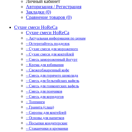
Личный кабинет
Авторизация / Регистрация
Закладки (0)
Сравнение товаров (0)
Сухие смеси HoReCa
Сухие смеси HoReCa
– Актуальная информация по ценам
– Остерегайтесь подделок
– Сухие смеси для мороженого
– Сухие смеси для коктейлей
– Смесь замороженный йогурт
– Крема для взбивания
– Свежеобжаренный кофе
– Смесь для горячего шоколада
– Смесь для бельгийских вафель
– Смесь для гонконгских вафель
– Смесь для пончиков
– Смесь для корндогов
– Топпинги
– Гранита (слаш)
– Cиропы для коктейлей
– Основы для напитков
– Посыпки кондитерские
– Стаканчики и креманки