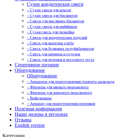
Сухие кондитерские смеси
– Сухие смеси для кексов
– Сухие смеси для бисквитов
– Смеси для масляных бисквитов
– Сухие смеси для маффинов
– Сухая смесь для чизкейка
– Смеси для кондитерских изделий
– Смесь для выпечки хлеба
– Смесь для белковых полуфабрикатов
– Смесь для начинок и отделок
– Смесь для печенья и песочного теста
Спортивное питание
Оборудование
Оборудование
– Аппараты для приготовления горячего шоколада
– Фризеры для мягкого мороженого
– Фризеры для жареного мороженого
– Вафельницы
– Аппарат для приготовления пончиков
Полезная информация
Наши дилеры в регионах
Отзывы
English version
Категории