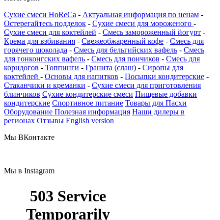
Сухие смеси HoReCa
-
Актуальная информация по ценам
-
Остерегайтесь подделок
-
Сухие смеси для мороженого
-
Сухие смеси для коктейлей
-
Смесь замороженный йогурт
-
Крема для взбивания
-
Свежеобжаренный кофе
-
Смесь для
горячего шоколада
-
Смесь для бельгийских вафель
-
Смесь
для гонконгских вафель
-
Смесь для пончиков
-
Смесь для
корндогов
-
Топпинги
-
Гранита (слаш)
-
Cиропы для
коктейлей
-
Основы для напитков
-
Посыпки кондитерские
-
Стаканчики и креманки
-
Сухие смеси для приготовления
блинчиков
Сухие кондитерские смеси
Пищевые добавки
кондитерские
Спортивное питание
Товары для Пасхи
Оборудование
Полезная информация
Наши дилеры в
регионах
Отзывы
English version
Мы ВКонтакте
Мы в Instagram