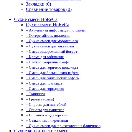
Закладки (0)
Сравнение товаров (0)
Сухие смеси HoReCa
Сухие смеси HoReCa
– Актуальная информация по ценам
– Остерегайтесь подделок
– Сухие смеси для мороженого
– Сухие смеси для коктейлей
– Смесь замороженный йогурт
– Крема для взбивания
– Свежеобжаренный кофе
– Смесь для горячего шоколада
– Смесь для бельгийских вафель
– Смесь для гонконгских вафель
– Смесь для пончиков
– Смесь для корндогов
– Топпинги
– Гранита (слаш)
– Cиропы для коктейлей
– Основы для напитков
– Посыпки кондитерские
– Стаканчики и креманки
– Сухие смеси для приготовления блинчиков
Сухие кондитерские смеси